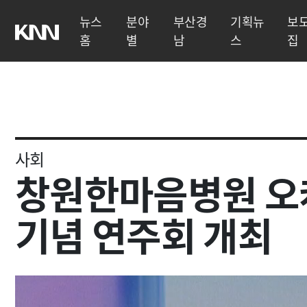
뉴스
분야
부산경
기획뉴
보
홈
별
남
스
집
사회
창원한마음병원 오
기념 연주회 개최