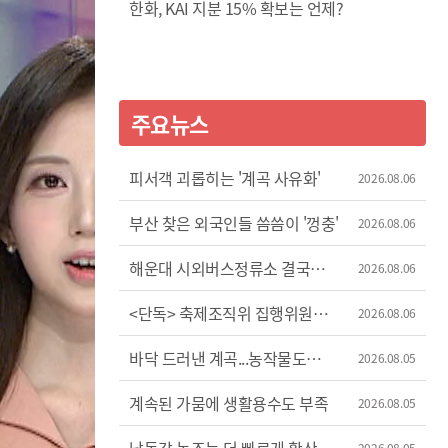
한화, KAI 지분 15% 확보는 언제?
주요뉴스
피서객 괴롭히는 '계곡 사유화'
2026.08.06
부산 찾은 외국인들 씀씀이 '껑충'
2026.08.06
해운대 시외버스정류소 결국
2026.08.06
이전
<단독> 축제조직위 집행위원장
2026.08.06
'허위 신고'?
바닥 드러낸 계곡...농작물도
2026.08.05
'시들'
계속된 가뭄에 생활용수도 부족
2026.08.05
2026.08.05