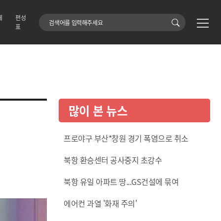
에
편성
검색어
표
많이 본 뉴스
프로야구 부산*창원 경기 폭염으로 취소
북항 환승센터 공사중지 초강수
북항 유일 아파트 땅...GS건설에 묶여
에어컨 과열 '화재 주의'