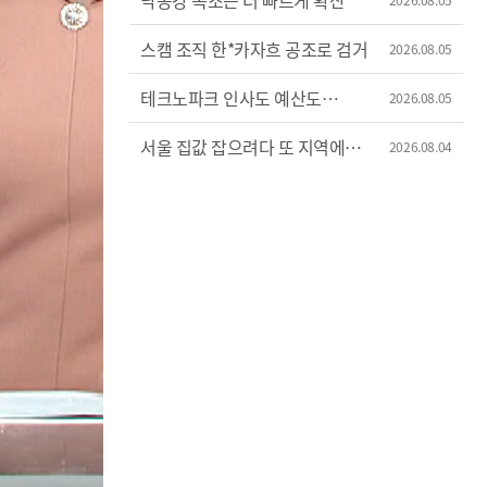
낙동강 녹조는 더 빠르게 확산
스캠 조직 한*카자흐 공조로 검거
2026.08.05
테크노파크 인사도 예산도
2026.08.05
'제멋대로'
서울 집값 잡으려다 또 지역에
2026.08.04
불똥?