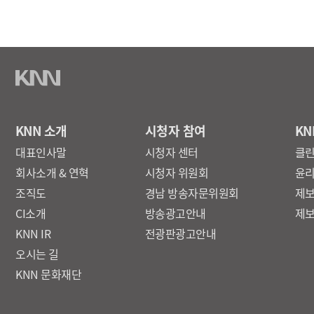
KNN 소개
시청자 참여
KN
대표인사말
시청자 센터
클
회사소개 & 연혁
시청자 위원회
윤
조직도
경남 방송자문위원회
제
CI소개
방송광고안내
제
KNN IR
전광판광고안내
오시는 길
KNN 문화재단