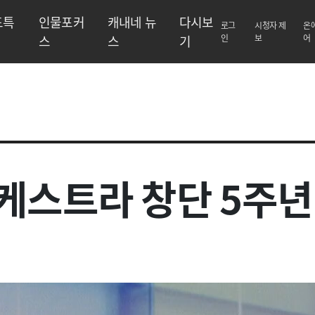
도특
인물포커
캐내네 뉴
다시보
로그
시청자 제
온
스
스
기
인
보
어
케스트라 창단 5주년