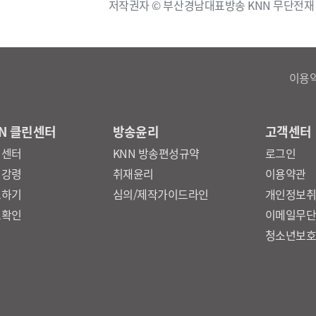
저작권자 © 부산경남대표방송 KNN 무단전재
이용
N 클린센터
방송윤리
고객센터
린센터
KNN 방송편성규약
로그인
리강령
취재윤리
이용약관
보하기
심의/제작가이드라인
개인정보
보확인
이메일무
청소년보