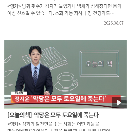
<앵커> 방귀 횟수가 갑자기 늘었거나 냄새가 심해졌다면 몸의
이상 신호일 수 있습니다. 소화 기능 저하나 장 건강과도
관련이 있는 만큼, 원인 파악이 필요한데요. 자세한 내용
2026.08.07
건강365에서 알아보겠습니다. 방귀는 누구에게나 나타나는
자연스러운 생리현상이지만 횟수가 갑자기 늘거나 냄새가
심해지면 건강 이상을 걱정하는 분들도 있습니다.
한의학에서는 소화 기능과 장의 균형 상태를 함께
살펴보는데요. 방귀와 장, 건강의 관계에 대해 알아봅니다.
(김종혁 경락한의원 원장님 / 개원 한의사 대상 10주 약침강의,
동의대학교 한의과대학 졸업} 방귀만으로 건강을 진단할 수는
없지만, 장 상태를 살펴보는 중요한 신호가 될 수는 있습니다.
평소보다 방귀 횟수가 많이 늘거나 냄새가 매우 심해지고,
복통이나 설사, 변비 같은 증상이 함께 나타난다면, 장 기능의
이상을 의심해 볼 필요가 있습니다. 한의학에서는 비위의 소화
기능과 장내 균형이 깨진 상태를 함께 살펴 원인에 맞춰
치료합니다. 방귀 자체는 정상적인 생리현상이지만 평소와
[오늘의책]-악당은 모두 토요일에 죽는다
다른 변화가 생겼다면 원인을 살펴볼 필요가 있는데요.
<앵커> 성과와 발전만을 좇는 사회는 어떤 괴물을
식습관과 장, 건강도 함께 확인하는 것이 중요합니다. 치료법은
만들어낼까요? 의문의 사건을 통해 현 시점 우리 사회의