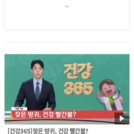
""
[건강365]잦은 방귀, 건강 빨간불?