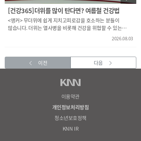
혼자 고민하기보다 정확한 진단을 통해 자신에게 맞는 치료를
덧붙입니다. 오늘의 책이었습니다.
받아보시기 바랍니다. 건강365였습니다.
[건강365]더위를 많이 탄다면? 여름철 건강법
<앵커> 무더위에 쉽게 지치고피로감을 호소하는 분들이
많습니다. 더위는 열사병을 비롯해 건강을 위협할 수 있는
만큼, 올바른 관리가 중요한데요. 여름철 더위를 이겨내는
2026.08.03
생활관리법,건강365에서 알아봅니다. 같은 더위에도 유난히
땀을 많이 흘리거나 쉽게 지치고 무기력함을 느끼는 분들이
있습니다. 한의학에서는 개인의 체질과 몸의 균형에 따라
이전
다음
더위를 느끼는 정도가 달라질 수 있다고 보는데요. 여름철
더위를 많이 타는 원인과 한의학적 관리법에 대해 알아봅니다.
(김종혁 경락한의원 원장님 / 개원 한의사 대상 10주 약침강의,
동의대학교 한의과대학 졸업} 같은 날씨에서도 더위를 타는
정도는 사람마다 다를 수 있습니다. 한의학에서는 몸의 기운이
이용약관
부족하거나, 체내에 열이 많거나, 수분대사가 원활하지 않은
개인정보처리방침
경우 쉽게 땀을 흘리고, 피로감이 심하거나 갈증이 심한 증상이
청소년보호정책
함께 나타난다면 이것은 몸의 균형이 깨졌다는 신호일 수
있으니, 원인에 맞는 치료가 중요합니다. 더위를 많이 탄다고
KNN IR
해서 모두 같은 원인은 아닌데요. 개인의 체질과 생활습관을