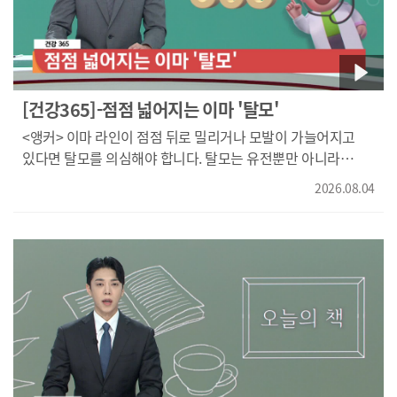
속에서 만난 소소한 일상과 삶의 경험을 차분히 돌아보게
합니다. 오늘의 책이었습니다.
[건강365]-점점 넓어지는 이마 '탈모'
<앵커> 이마 라인이 점점 뒤로 밀리거나 모발이 가늘어지고
있다면 탈모를 의심해야 합니다. 탈모는 유전뿐만 아니라
생활습관 등 다양한 원인으로 생기는 만큼, 일찍 치료를
2026.08.04
시작하는 게 중요한데요. 자세한 치료 방법, 건강365에서
알아봅니다. } 머리카락이 예전보다 많이 빠지거나 이마가 점점
넓어지는 등 탈모를 고민하는 분들이 늘고 있습니다. 일반
탈모는 유전적 요인과 호르몬의 영향을 많이 받는 질환으로
조기에 치료를 시작하는 것이 중요한데요. 일반 탈모의 원인과
치료 방법에 대해 알아봅니다. (주봉현 나비한의원 원장님 /
동의대학교 한의과대학 졸업, 동의대학교 대학원 한의학 박사}
인구가 유지되려면 새로운 출생이 계속되어야 하듯이
머리숱도 유지되려면 빠진 만큼 새 모발이 다시 자라야 됩니다.
일반 탈모는 숱이 적어지거나 가늘어지는 것입니다. 이것은