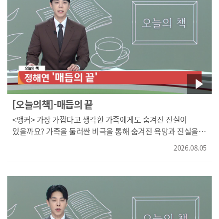
동산의료원 안과 외래교수} 비문증은 안구 내의 유리체라는
공간에서 생기는 문제고, 망막 앞 표면에 있습니다. 원래는
이쪽에 투명한 젤 같은 구조물들이 꽉 차 있다고 생각을 하시면
되는데 이런 것들이 시간이 지나면 조금씩 녹기 시작합니다.
액화 현상이 시작이 되는 거고, 그 과정에서 조금 덜 녹은
유리체가 부유물처럼 여기 공간에 떠 있을 수 있습니다. 그런
것들에서 환자분들이 이제 까만 점이 떠다닌다, 실타래가
떠다닌다, 머리카락이 떠다닌다 이렇게 표현하는 것이, 우리가
알고 있는 일반적인 정상적인 비문증의 원리가 되겠습니다.
[오늘의책]-매듭의 끝
비문증 자체는 흔한 증상이지만 원인을 구분하는 것이
<앵커> 가장 가깝다고 생각한 가족에게도 숨겨진 진실이
중요한데요. 갑자기 증상이 심해졌다면 반드시 진료를 받아야
있을까요? 가족을 둘러싼 비극을 통해 숨겨진 욕망과 진실을
합니다. 일반적인 비문증은 여기에 생기는 부유물들 때문에
파헤칩니다. 정해연의‘매듭의 끝’ 오늘의 책에서 만나봅니다.
환자분들이 까만 점이나 머리카락 같은 것들이 보인다고
2026.08.05
아버지의 갑작스러운 죽음을 둘러싼 의혹에서 시작되는
불편해서 병원을 찾는 것이 대부분입니다. 하지만 이제 그런
미스터리 소설입니다. 아버지의 죽음을 의심한 형사는 사건의
정상적인 비문증 외에 망막이 찢어지거나 피가 났을 때 예를
진실을 추적하기 시작하는데요. 작품은 가장 가까운 가족
들어서, 이제 원인이 있는 비문증일 경우에는 병원을 빨리
사이에서도 쉽게 드러나지 않는 진실과 감정을 생생하게
방문하셔서 치료를 하셔야 됩니다. 원인이라고 하신 것은
그려냅니다. 이 과정에서 인간의 근본적인 욕망과 모성도
대부분은 망막이 어디가 찢어지거나, 유리체 출혈이 생기거나
덧붙여 담아내는데요. 작가는 치밀하게 계산된 전개와 빠른
이런 경우가 대부분이고요. 고런 경우에서 환자분들이 느끼는