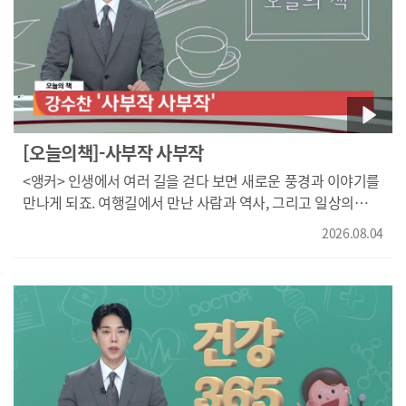
속도감으로 사건의 실체를 하나씩 드러냅니다. 좀처럼 쉽게
증상으로는, 1~2개 혹은 10개쯤 보이는 비문증이 어느 날
풀리지 않는 사건과 복잡하게 얽힌 관계를 따라가며 무더위를
갑자기 수백 개가 보이면서 그 증상이 며칠 동안 계속 이어질
잊게 할 긴장감을 선사합니다. 오늘의 책이었습니다.
때, 그런 증상이 생긴다면 빨리 병원을 찾아서 검사를 하시는
것이 필요합니다. 망막 질환은 치료 시기를 놓치면 시력 저하로
이어질 수 있는데요. 갑작스러운 증상 변화는 그냥 지나쳐서는
안 됩니다. 정상적인 비문증은 사실 치료의 대상이 되지는
않습니다. 이제 비유를 하자면 이거는 비문증 떠다니는 그런
[오늘의책]-사부작 사부작
것들이 있다고 해서 망막 수술을 하는 것은 벼룩이 있다고 집을
<앵커> 인생에서 여러 길을 걷다 보면 새로운 풍경과 이야기를
태우는 것과 같은 이치일 수 있습니다. 그래서 일반적인 보통의
만나게 되죠. 여행길에서 만난 사람과 역사, 그리고 일상의
비문증은 치료의 개념보다 치료의 개념이 호전의 개념보다는
소소한 일화를 전합니다. 강수찬의 '사부작 사부작', 오늘의
오히려 적응하는 그런 개념이 조금 더 가까울 것으로 생각을
2026.08.04
책입니다. 걷기와 여행, 그리고 일상에서 마주한 다양한 경험을
합니다. 처음에는 성가시고 불편하지만, 나쁜 원인이 없다면
엮은 수필집입니다. 서산 방조제와 제주 올레길, 외씨버선길을
시간이 지나면서 적응이 되어서 불편함이 줄어들 것으로
걸으며 만난 풍경과 삶의 이야기를 담아냈는데요. 또
생각이 됩니다. 비문증은 노화의 일부일 수도 있지만
여행지에서 만난 역사와 문화, 사람들과의 인연을 작가만의
망막질환의 첫 신호일 수도 있습니다. 증상이 갑자기
시선으로 풀어냅니다. 단순히 여행지를 소개하는 데 그치지
나타났다면 정확한 검사를 통해 눈 건강을 확인하시기
않고, 역사적 기록과 자신의 견해를 함께 담아낸 것이
바랍니다. 건강365였습니다.
흥미로운데요. 특히 고대 유적과 역사 현장을 직접 찾아보고
자신의 견해를 더하며 여행의 의미를 넓혀갑니다. 걷기와 여행