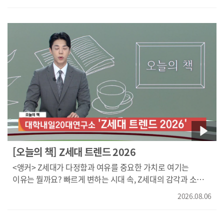
간암 진단과 치료법에 대한 정보 나눠봅니다. 간은 침묵의
장기라고 불릴 만큼 병이 진행돼도 증상이 늦게 나타나는
경우가 많습니다. 특히 간암은 조기 발견 여부가 치료 결과에
큰 영향을 미치는 질환인데요. (백양현 동아대학교 소화기내과
교수 / 동아대학교 의학박사, 대한간학회 학술위원} 2022년
기준, 간암의 주요 원인을 살펴보면 B형 간염이 60%, C형
간염이 8%, 과도한 음주가 16% 그리고 최근에 급격히
증가하고 있는 대사 이상 지방간 질환이 약 12%를 차지하고
있습니다. 이런 다양한 원인에 의해서 간의 손상과 염증이
반복되면 정상 간세포의 파괴가 일어나고 재생이 이루어지는
과정에서 간암이 발생할 수 있습니다. 간암은 특별한 증상 없이
진행되는 경우가 많아서 정기검진이 중요한데요. 대부분의
암은 조직검사로 진단이 가능하지만 간세포암종은 B형, C형
[오늘의 책] Z세대 트렌드 2026
간염이나 간경변증과 같은 고위험군에서 조영증강, CT나
<앵커> Z세대가 다정함과 여유를 중요한 가치로 여기는
MRI에서 특징적인 소견이 보인다면 진단할 수 있습니다. 정상
이유는 뭘까요? 빠르게 변하는 시대 속, Z세대의 감각과 소비,
간은 간 동맥, 간 문맥이라는 두 개의 혈관에서 혈류 공급을
관계 변화를 분석해 봅니다. 'Z세대 트렌드 2026', 오늘의
받는데 간세포암종은 간동맥이 발달된 반면, 간문맥을 통한
2026.08.06
책입니다. 국내 유일 20대 전문 연구기관인 대학내일
혈액 공급은 점차 사라지게 됩니다. 따라서 조영제를 주입하게
20대연구소가 Z세대의 최신 트렌드를 분석한 보고서입니다.
되면 동맥기에는 주변보다 밝게 보이는 반면, 문맥기