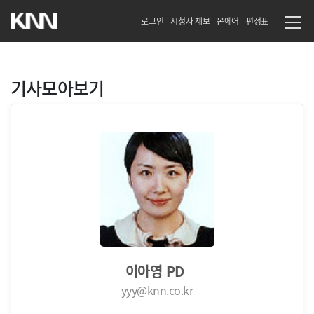
로그인
시청자 제보
온에어
편성표
기사모아보기
이아영 PD
yyy@knn.co.kr