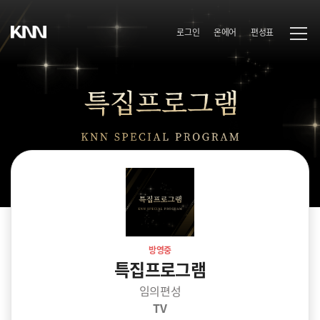
로그인
온에어
편성표
방영중
특집프로그램
임의편성
TV