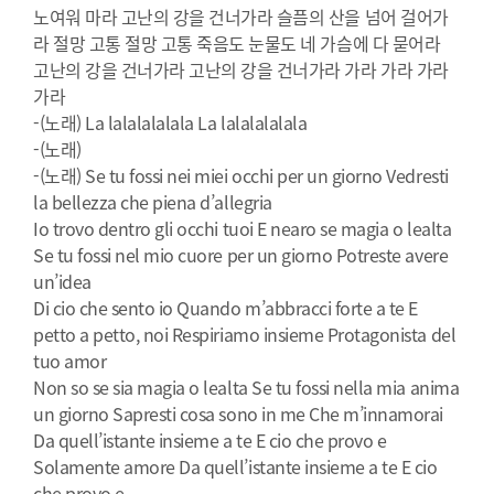
노여워 마라 고난의 강을 건너가라 슬픔의 산을 넘어 걸어가
라 절망 고통 절망 고통 죽음도 눈물도 네 가슴에 다 묻어라
고난의 강을 건너가라 고난의 강을 건너가라 가라 가라 가라
가라
-(노래) La lalalalalala La lalalalalala
-(노래)
-(노래) Se tu fossi nei miei occhi per un giorno Vedresti
la bellezza che piena d’allegria
Io trovo dentro gli occhi tuoi E nearo se magia o lealta
Se tu fossi nel mio cuore per un giorno Potreste avere
un’idea
Di cio che sento io Quando m’abbracci forte a te E
petto a petto, noi Respiriamo insieme Protagonista del
tuo amor
Non so se sia magia o lealta Se tu fossi nella mia anima
un giorno Sapresti cosa sono in me Che m’innamorai
Da quell’istante insieme a te E cio che provo e
Solamente amore Da quell’istante insieme a te E cio
che provo e