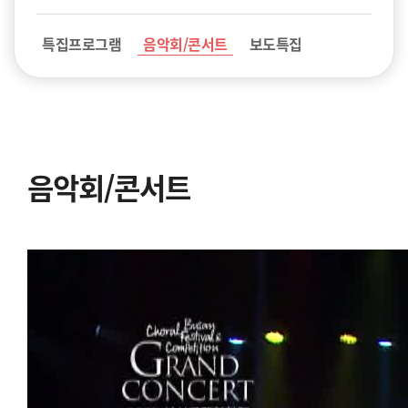
특집프로그램
음악회/콘서트
보도특집
음악회/콘서트