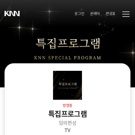
로그인
온에어
편성표
방영중
특집프로그램
임의편성
TV