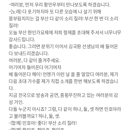
-여러분, 먼저 우리 황민우부터 만나보도록 하겠습니다.
-(노래) 다 포기하지마 또 다른 모습에 나 살기 위해
몸부림치지는 걸 부산 다 같이 소리 질러! 부산 한 번 더 소리
질러!
오늘 부산 현인가요제에 저희 형제를 초대해 주셔서 너무너무
감사드립니다.
좋습니다. 그러면 분위기 이어서 김국환 선생님의 배 들어온
다 보내드리겠습니다.
여러분, 다 같이 즐겨주세요.
어기여차 들어온다 어기여차
배 들어온다 헤이! 언젠가 이런 날 올 줄 알았다 여러분, 제가
다음 초대 가수를 제가 직접 소개를 한번 해보도록 하겠습니
다.
지금 전국으로 방송과 공연, 종횡무진하고 있는 여러분의 감
성 거인.
다들 누군지 아시죠? 그럼, 다 같이 하나, 둘, 셋 하면 민호야라
고 불러볼까요? 하나, 둘, 셋.
-(함께) 민호야! 좋다! 부산 소리 질러!
-(함께) 황민호, 황민호, 황민호.