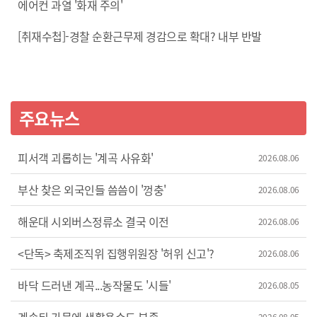
에어컨 과열 '화재 주의'
[취재수첩]-경찰 순환근무제 경감으로 확대? 내부 반발
주요뉴스
피서객 괴롭히는 '계곡 사유화'
2026.08.06
부산 찾은 외국인들 씀씀이 '껑충'
2026.08.06
해운대 시외버스정류소 결국 이전
2026.08.06
<단독> 축제조직위 집행위원장 '허위 신고'?
2026.08.06
바닥 드러낸 계곡...농작물도 '시들'
2026.08.05
2026.08.05