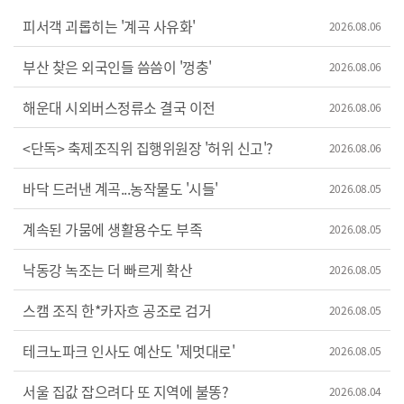
피서객 괴롭히는 '계곡 사유화'
2026.08.06
부산 찾은 외국인들 씀씀이 '껑충'
2026.08.06
해운대 시외버스정류소 결국 이전
2026.08.06
<단독> 축제조직위 집행위원장 '허위 신고'?
2026.08.06
바닥 드러낸 계곡...농작물도 '시들'
2026.08.05
계속된 가뭄에 생활용수도 부족
2026.08.05
낙동강 녹조는 더 빠르게 확산
2026.08.05
스캠 조직 한*카자흐 공조로 검거
2026.08.05
테크노파크 인사도 예산도 '제멋대로'
2026.08.05
서울 집값 잡으려다 또 지역에 불똥?
2026.08.04