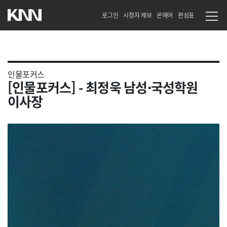
로그인
시청자 제보
온에어
편성표
인물포커스
[인물포커스] - 최정욱 남성·국성학원
이사장