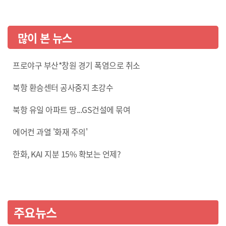
많이 본 뉴스
프로야구 부산*창원 경기 폭염으로 취소
북항 환승센터 공사중지 초강수
북항 유일 아파트 땅...GS건설에 묶여
에어컨 과열 '화재 주의'
한화, KAI 지분 15% 확보는 언제?
주요뉴스