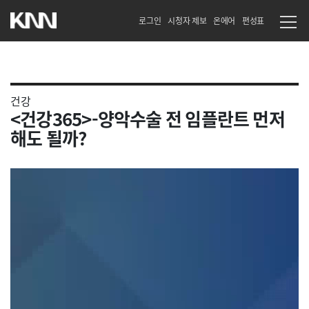
로그인
시청자 제보
온에어
편성표
건강
<건강365>-양악수술 전 임플란트 먼저
해도 될까?