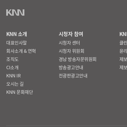
KNN 소개
시청자 참여
KN
대표인사말
시청자 센터
클
회사소개 & 연혁
시청자 위원회
윤
조직도
경남 방송자문위원회
제
CI소개
방송광고안내
제
KNN IR
전광판광고안내
오시는 길
KNN 문화재단