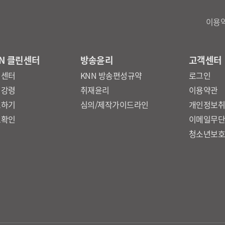
이용
N 클린센터
방송윤리
고객센터
린센터
KNN 방송편성규약
로그인
리강령
취재윤리
이용약관
보하기
심의/제작가이드라인
개인정보
보확인
이메일무
청소년보