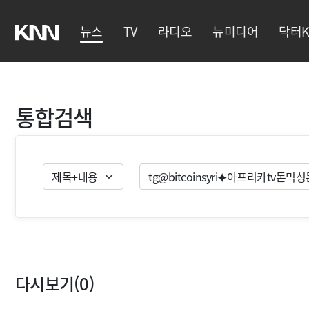
뉴스
TV
라디오
뉴미디어
닥터K
통합검색
검색유형
검색
다시보기(0)