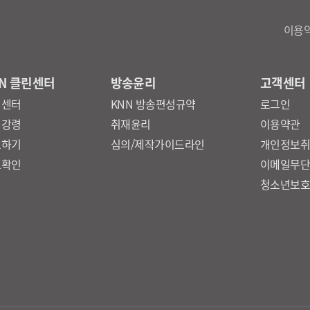
이용
N 클린센터
방송윤리
고객센터
린센터
KNN 방송편성규약
로그인
리강령
취재윤리
이용약관
보하기
심의/제작가이드라인
개인정보
보확인
이메일무
청소년보