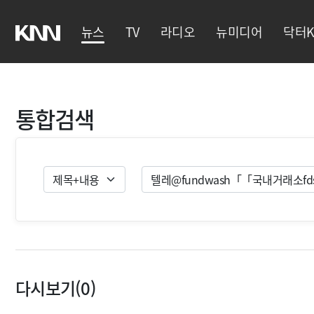
뉴스
TV
라디오
뉴미디어
닥터K
통합검색
검색유형
검색
다시보기(0)