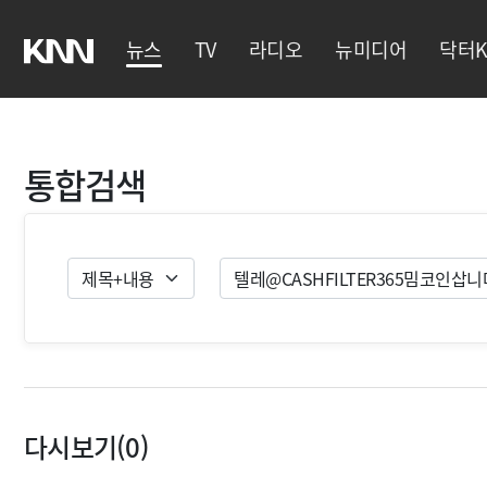
뉴스
TV
라디오
뉴미디어
닥터K
통합검색
검색유형
검색
다시보기(0)