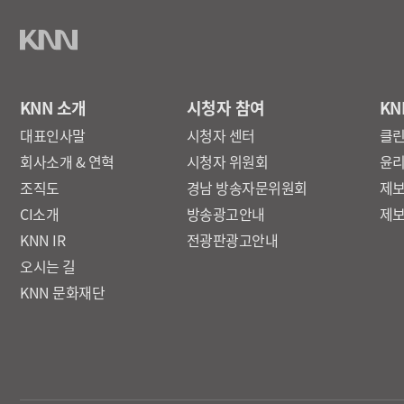
KNN 소개
시청자 참여
KN
대표인사말
시청자 센터
클
회사소개 & 연혁
시청자 위원회
윤
조직도
경남 방송자문위원회
제
CI소개
방송광고안내
제
KNN IR
전광판광고안내
오시는 길
KNN 문화재단