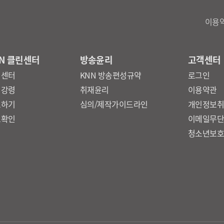
이용
N 클린센터
방송윤리
고객센터
린센터
KNN 방송편성규약
로그인
리강령
취재윤리
이용약관
보하기
심의/제작가이드라인
개인정보
보확인
이메일무
청소년보